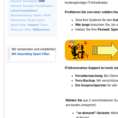
IBM
Domino
Download
kostengünstige IT-Infrastruktur.
Kärnten
Kontakt
Koordinaten
Lotus Foundations
Profitieren Sie von einer soliden 
Modernisierung
Notes
Profil
Sind Ihre Systeme für den
Kat
Referenzen
Royal Canin
Wie lange
brauchen Sie, bis s
Spam Filter
Support
Team
Haben Sie Ihre
Firewall
,
Spam
Über uns
Wien
Willkommen
Wir verwenden und empfehlen
MX Guarddog Spam Filter
IT-Infrastruktur-Support ist mehr 
Fernüberwachung
: Bei Über
Fern-Backup
: Wir verschlüss
Ein Ansprechpartner
für alle
Wählen Sie
aus 2 verschiedenen Sup
am besten entspricht:
"on demand"-Variante:
Minim
Aufwand