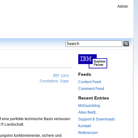
Admin
Feeds
IBM
Lotus
Foundations
Support
Content Feed
Comment Feed
Recent Entries
MxGuarddog
Alles fließt...
 eine perfekte technische Basis verlassen
Support & Downloads
IT-Landschaft.
Kontakt
Referenzen
bungslos funktionierende, sichere und