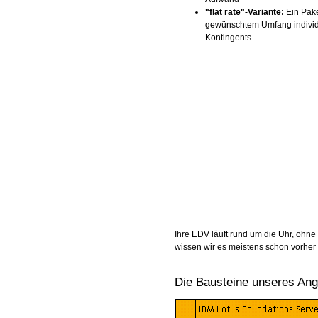
"flat rate"-Variante:
Ein Pake
gewünschtem Umfang individue
Kontingents.
Ihre EDV läuft rund um die Uhr, ohn
wissen wir es meistens schon vorher 
Die Bausteine unseres Ange