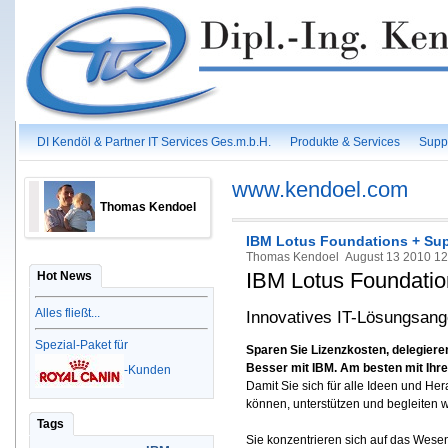
DI Kendöl & Partner IT Services Ges.m.b.H.
Produkte & Services
Supp
www.kendoel.com
Thomas Kendoel
IBM Lotus Foundations + Su
Thomas Kendoel
August 13 2010 1
IBM Lotus Foundati
Hot News
Alles fließt...
Innovatives IT-Lösungsan
Spezial-Paket für
Sparen Sie Lizenzkosten, delegieren
Besser mit IBM. Am besten mit Ihr
-Kunden
Damit Sie sich für alle Ideen und H
können, unterstützen und begleiten w
Tags
Sie konzentrieren sich auf das Wesent