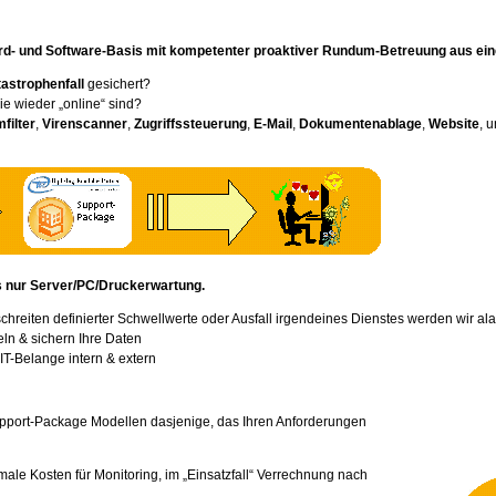
Hard- und Software-Basis mit kompetenter proaktiver Rundum-Betreuung aus ein
astrophenfall
gesichert?
ie wieder „online“ sind?
filter
,
Virenscanner
,
Zugriffssteuerung
,
E-Mail
,
Dokumentenablage
,
Website
, 
als nur Server/PC/Druckerwartung.
schreiten definierter Schwellwerte oder Ausfall irgendeines Dienstes werden wir ala
eln & sichern Ihre Daten
 IT-Belange intern & extern
port-Package Modellen dasjenige, das Ihren Anforderungen
ale Kosten für Monitoring, im „Einsatzfall“ Verrechnung nach